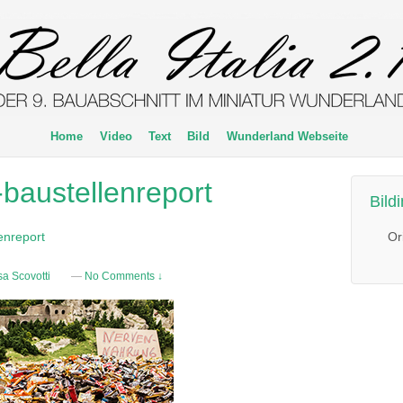
Home
Video
Text
Bild
Wunderland Webseite
-baustellenreport
Bild
Or
enreport
a Scovotti
—
No Comments ↓