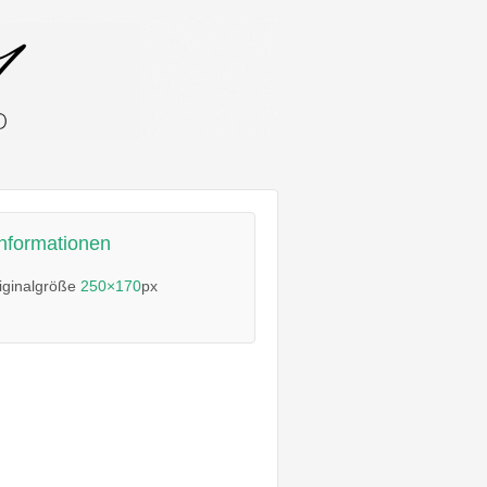
informationen
iginalgröße
250×170
px