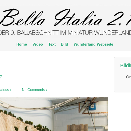
Home
Video
Text
Bild
Wunderland Webseite
Bild
Or
#7
natessa
—
No Comments ↓