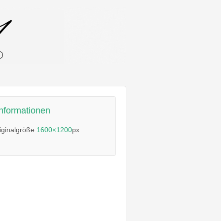
informationen
iginalgröße
1600×1200
px