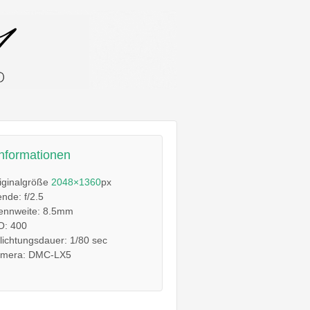
informationen
iginalgröße
2048×1360
px
ende: f/2.5
ennweite: 8.5mm
O: 400
lichtungsdauer: 1/80 sec
mera: DMC-LX5