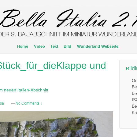
Home
Video
Text
Bild
Wunderland Webseite
tück_für_dieKlappe und
Bild
Or
Bl
m neuen Italien-Abschnitt
Br
IS
ssa
—
No Comments ↓
Be
Ka