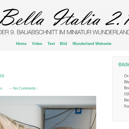
Home
Video
Text
Bild
Wunderland Webseite
Bild
Or
016
Bl
Br
no
—
No Comments ↓
IS
Be
Ka