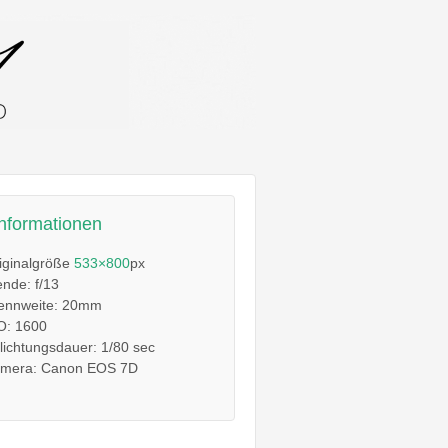
informationen
iginalgröße
533×800
px
ende: f/13
ennweite: 20mm
O: 1600
lichtungsdauer: 1/80 sec
mera: Canon EOS 7D