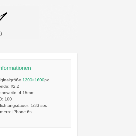
informationen
iginalgröße
1200×1600
px
ende: f/2.2
ennweite: 4.15mm
O: 100
lichtungsdauer: 1/33 sec
mera: iPhone 6s