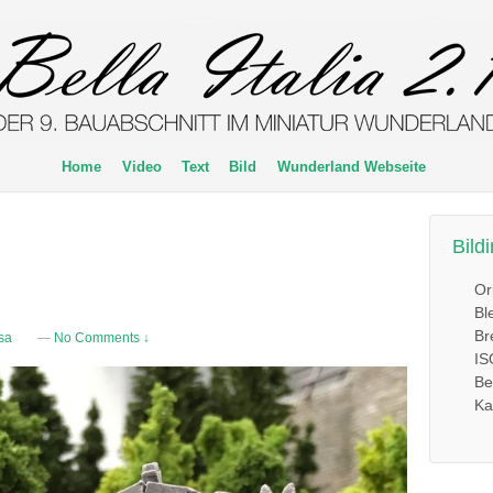
Home
Video
Text
Bild
Wunderland Webseite
Bild
Or
Bl
Br
sa
—
No Comments ↓
IS
Be
Ka