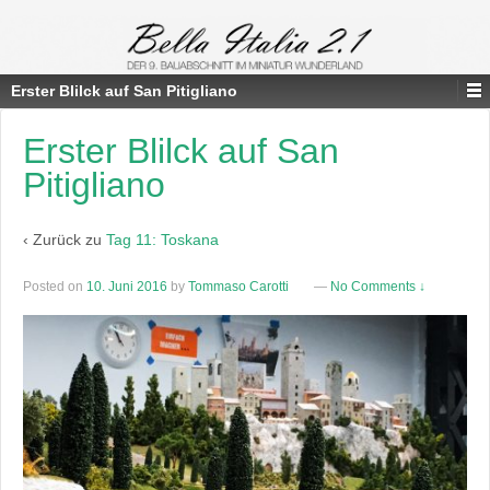
Erster Blilck auf San Pitigliano
Erster Blilck auf San
Pitigliano
‹ Zurück zu
Tag 11: Toskana
Posted on
10. Juni 2016
by
Tommaso Carotti
—
No Comments ↓