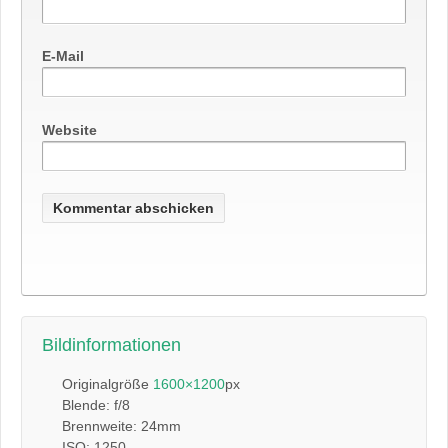
E-Mail
Website
Bildinformationen
Originalgröße
1600×1200
px
Blende: f/8
Brennweite: 24mm
ISO: 1250