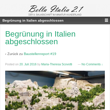
Begrünung in Italien abgeschlossen
Begrünung in Italien
abgeschlossen
‹ Zurück zu
Baustellenreport #19
Posted on
20. Juli 2016
by
Maria-Theresa Scovotti
—
No Comments ↓