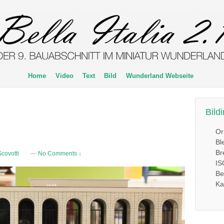
Home
Video
Text
Bild
Wunderland Webseite
Bild
Or
Bl
Br
covotti
—
No Comments ↓
IS
Be
Ka