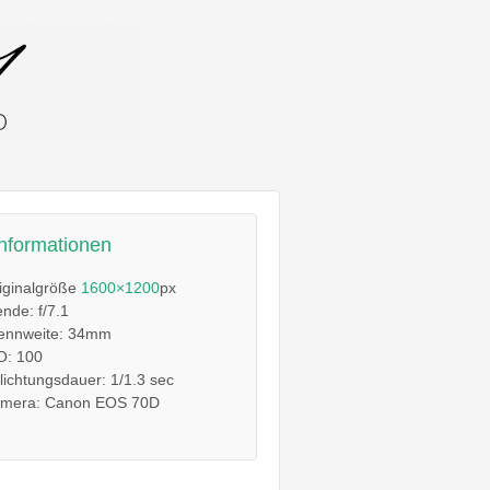
informationen
iginalgröße
1600×1200
px
ende: f/7.1
ennweite: 34mm
O: 100
lichtungsdauer: 1/1.3 sec
mera: Canon EOS 70D