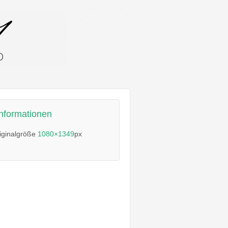
informationen
iginalgröße
1080×1349
px