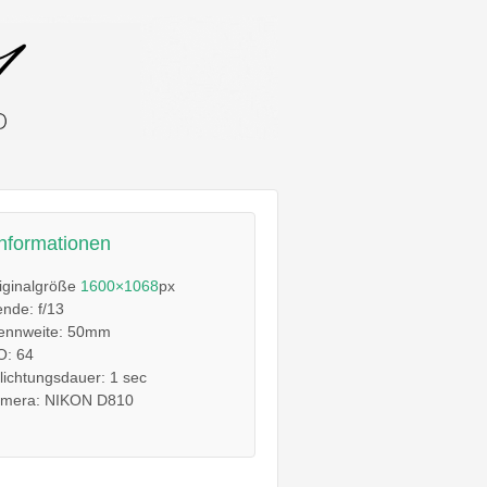
informationen
iginalgröße
1600×1068
px
ende: f/13
ennweite: 50mm
O: 64
lichtungsdauer: 1 sec
mera: NIKON D810