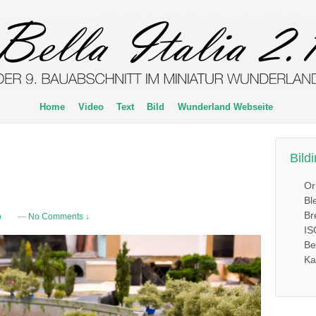
Home
Video
Text
Bild
Wunderland Webseite
Bild
Or
Bl
Br
o
—
No Comments ↓
IS
Be
Ka