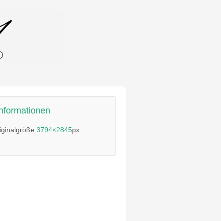
informationen
iginalgröße
3794×2845
px