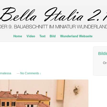
Home
Video
Text
Bild
Wunderland Webseite
Bild
Or
rnatessa
—
No Comments ↓