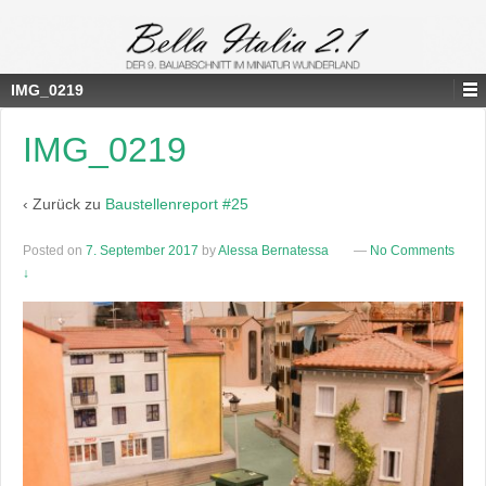
IMG_0219
IMG_0219
‹ Zurück zu
Baustellenreport #25
Posted on
7. September 2017
by
Alessa Bernatessa
—
No Comments
↓