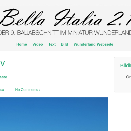
Home
Video
Text
Bild
Wunderland Webseite
uv
Bild
Or
aste
ssa
—
No Comments ↓