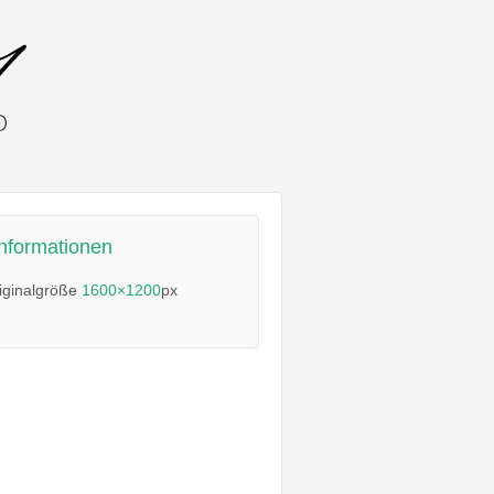
informationen
iginalgröße
1600×1200
px