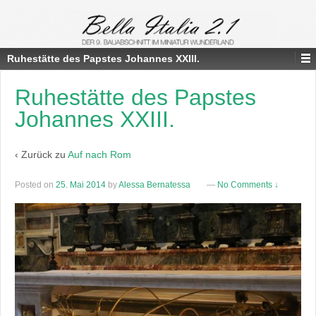
Ruhestätte des Papstes Johannes XXIII.
Ruhestätte des Papstes
Johannes XXIII.
‹ Zurück zu
Auf nach Rom
Posted on
25. Mai 2014
by
Alessa Bernatessa
—
No Comments ↓