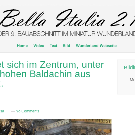
Home
Video
Text
Bild
Wunderland Webseite
et sich im Zentrum, unter
Bild
 hohen Baldachin aus
Or
.
ssa
—
No Comments ↓