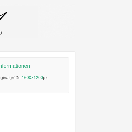
informationen
iginalgröße
1600×1200
px