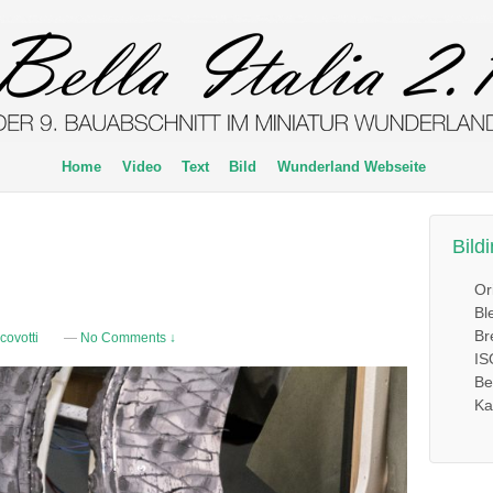
Home
Video
Text
Bild
Wunderland Webseite
Bild
Or
Bl
Br
covotti
—
No Comments ↓
IS
Be
Ka