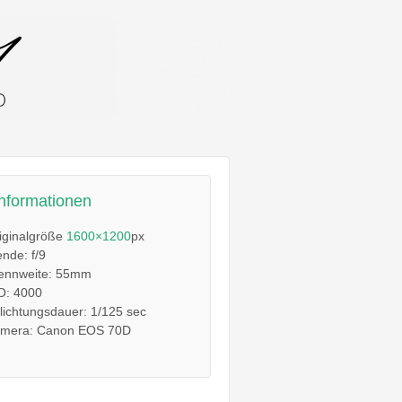
informationen
iginalgröße
1600×1200
px
ende: f/9
ennweite: 55mm
O: 4000
lichtungsdauer: 1/125 sec
mera: Canon EOS 70D