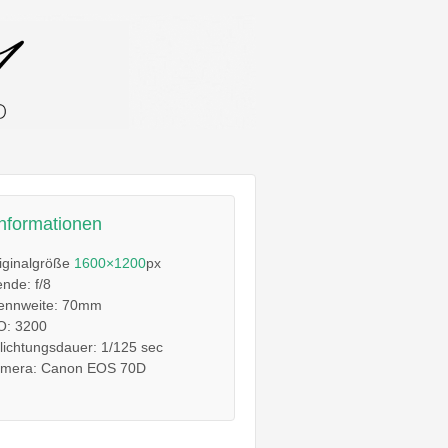
informationen
iginalgröße
1600×1200
px
ende: f/8
ennweite: 70mm
O: 3200
lichtungsdauer: 1/125 sec
mera: Canon EOS 70D