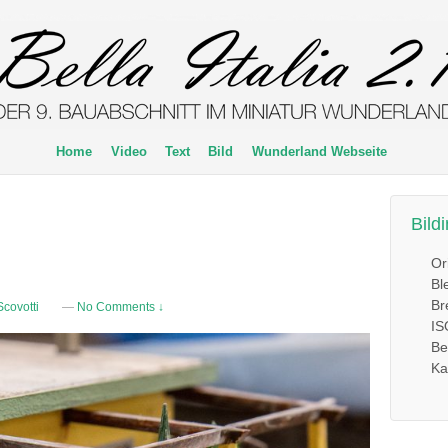
Home
Video
Text
Bild
Wunderland Webseite
Bild
Or
Bl
Br
covotti
—
No Comments ↓
IS
Be
Ka