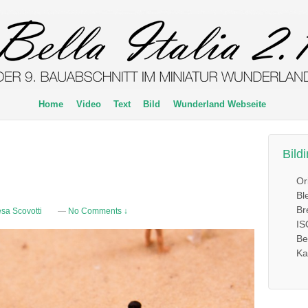
Home
Video
Text
Bild
Wunderland Webseite
Bild
Or
Bl
Br
sa Scovotti
—
No Comments ↓
IS
Be
Ka