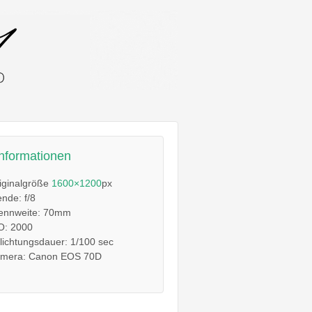
informationen
iginalgröße
1600×1200
px
ende: f/8
ennweite: 70mm
O: 2000
lichtungsdauer: 1/100 sec
mera: Canon EOS 70D