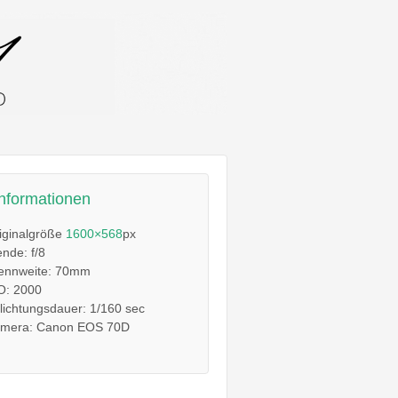
informationen
iginalgröße
1600×568
px
ende: f/8
ennweite: 70mm
O: 2000
lichtungsdauer: 1/160 sec
mera: Canon EOS 70D