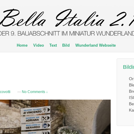
Home
Video
Text
Bild
Wunderland Webseite
Bild
Or
Bl
Br
covotti
—
No Comments ↓
IS
Be
Ka