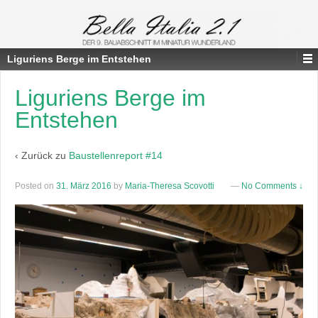
Liguriens Berge im Entstehen
Liguriens Berge im
Entstehen
‹ Zurück zu
Baustellenreport #14
Posted on
31. März 2016
by
Maria-Theresa Scovotti
—
No Comments ↓