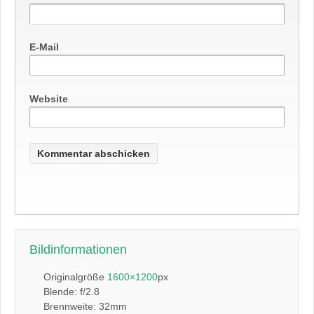
E-Mail
Website
Bildinformationen
Originalgröße
1600×1200
px
Blende: f/2.8
Brennweite: 32mm