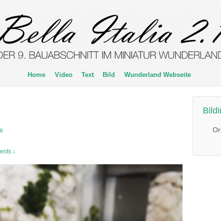
Home
Video
Text
Bild
Wunderland Webseite
Bild
Or
s
nts ↓