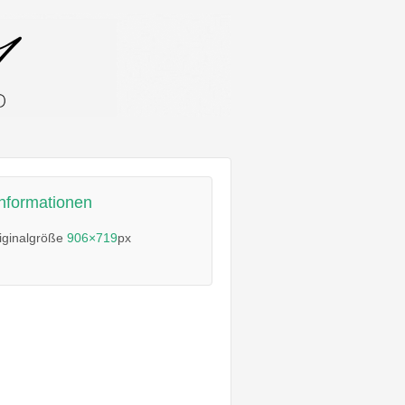
informationen
iginalgröße
906×719
px