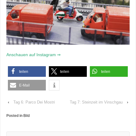
Anschauen auf Instagram ⇒
teilen
teilen
teilen
E-Mail
‹
Tag 6: Parco Dei Mostri
Tag 7: Steinzeit im Vinschgau
›
Posted in
Bild