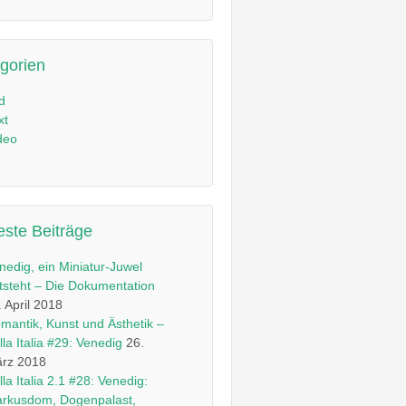
gorien
ld
xt
deo
ste Beiträge
nedig, ein Miniatur-Juwel
tsteht – Die Dokumentation
. April 2018
mantik, Kunst und Ästhetik –
lla Italia #29: Venedig
26.
rz 2018
lla Italia 2.1 #28: Venedig:
rkusdom, Dogenpalast,