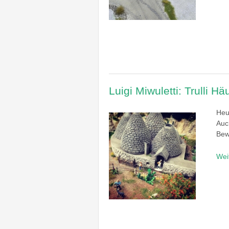
Luigi Miwuletti: Trulli Hä
Heut
Auc
Bew
Wei