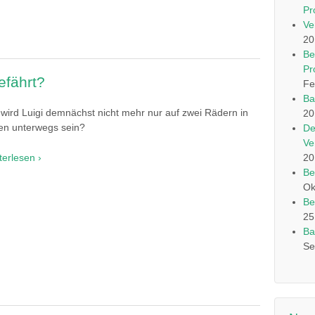
Pr
Ve
20
Be
Pr
efährt?
Fe
Ba
 wird Luigi demnächst nicht mehr nur auf zwei Rädern in
20
lien unterwegs sein?
De
Ve
20
terlesen ›
Be
Ok
Be
25
Ba
Se