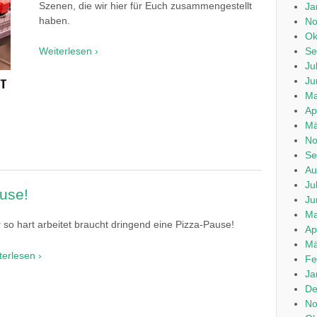
Szenen, die wir hier für Euch zusammengestellt
Ja
haben.
No
Ok
Se
Weiterlesen ›
Ju
Ju
Ma
Ap
Mä
No
Se
Au
Ju
ause!
Ju
Ma
 so hart arbeitet braucht dringend eine Pizza-Pause!
Ap
Mä
terlesen ›
Fe
Ja
De
No