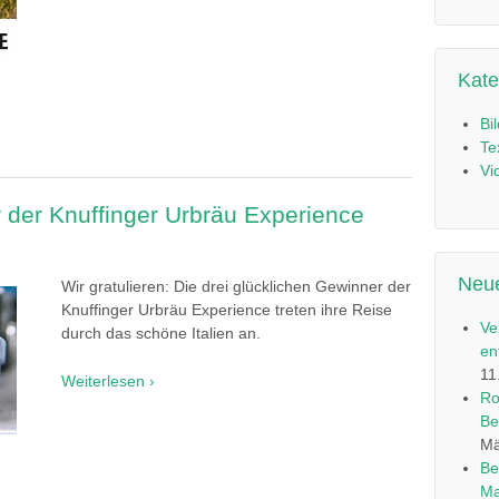
Kate
Bi
Te
Vi
er der Knuffinger Urbräu Experience
Neue
Wir gratulieren: Die drei glücklichen Gewinner der
Knuffinger Urbräu Experience treten ihre Reise
Ve
durch das schöne Italien an.
en
11
Weiterlesen ›
Ro
Be
Mä
Be
Ma