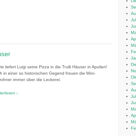
Ok
Se
Au
Ju
Ju
Ma
Ap
Mä
Fe
user
Ja
De
e liefert Luigi seine Pizza in die Trulli Häuser in Apulien!
No
h in einer so historischen Gegend freuen die Mini-
Ok
ohner immer über die Leckerei.
Se
Au
terlesen ›
Ju
Ju
Ma
Ap
Mä
Fe