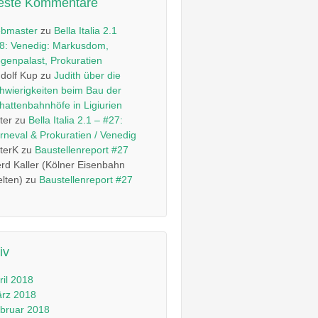
este Kommentare
bmaster
zu
Bella Italia 2.1
8: Venedig: Markusdom,
genpalast, Prokuratien
dolf Kup
zu
Judith über die
hwierigkeiten beim Bau der
hattenbahnhöfe in Ligiurien
ter
zu
Bella Italia 2.1 – #27:
rneval & Prokuratien / Venedig
terK
zu
Baustellenreport #27
rd Kaller (Kölner Eisenbahn
lten)
zu
Baustellenreport #27
iv
ril 2018
rz 2018
bruar 2018