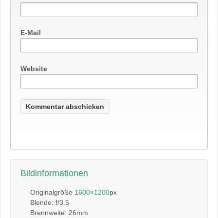
E-Mail
Website
Bildinformationen
Originalgröße
1600×1200
px
Blende: f/3.5
Brennweite: 26mm