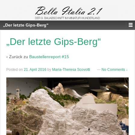
„Der letzte Gips-Berg“
„Der letzte Gips-Berg“
‹ Zurück zu
Baustellenreport #15
Posted on
21. April 2016
by
Maria-Theresa Scovotti
—
No Comments ↓