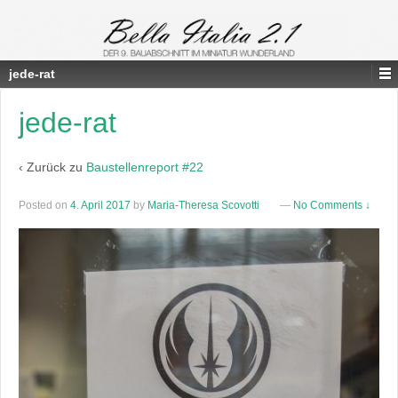
jede-rat
jede-rat
‹ Zurück zu
Baustellenreport #22
Posted on
4. April 2017
by
Maria-Theresa Scovotti
—
No Comments ↓