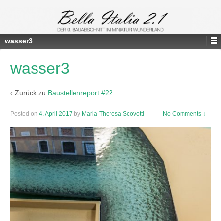
wasser3
wasser3
‹ Zurück zu
Baustellenreport #22
Posted on
4. April 2017
by
Maria-Theresa Scovotti
—
No Comments ↓