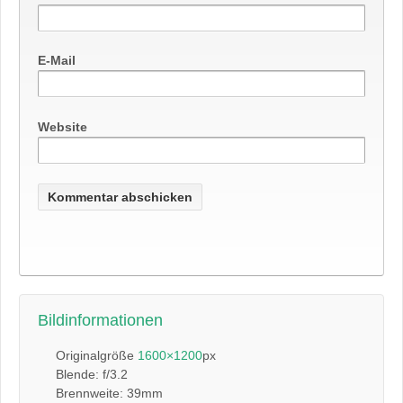
E-Mail
Website
Bildinformationen
Originalgröße
1600×1200
px
Blende: f/3.2
Brennweite: 39mm