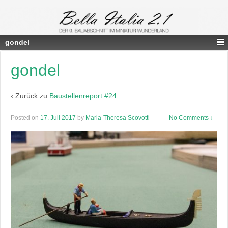
gondel
gondel
‹ Zurück zu
Baustellenreport #24
Posted on
17. Juli 2017
by
Maria-Theresa Scovotti
—
No Comments ↓