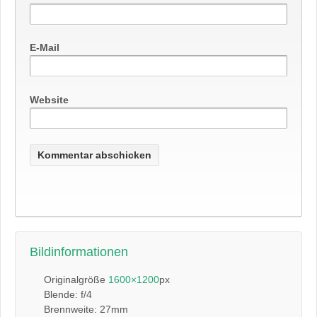
E-Mail
Website
Bildinformationen
Originalgröße
1600×1200
px
Blende: f/4
Brennweite: 27mm