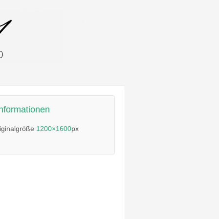
informationen
iginalgröße
1200×1600
px