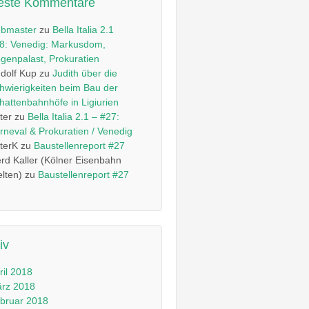
este Kommentare
bmaster
zu
Bella Italia 2.1
8: Venedig: Markusdom,
genpalast, Prokuratien
dolf Kup
zu
Judith über die
hwierigkeiten beim Bau der
hattenbahnhöfe in Ligiurien
ter
zu
Bella Italia 2.1 – #27:
rneval & Prokuratien / Venedig
terK
zu
Baustellenreport #27
rd Kaller (Kölner Eisenbahn
lten)
zu
Baustellenreport #27
iv
ril 2018
rz 2018
bruar 2018