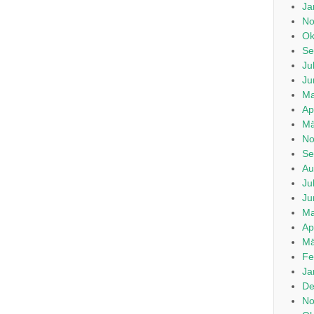
Ja
No
Ok
Se
Ju
Ju
Ma
Ap
Mä
No
Se
Au
Ju
Ju
Ma
Ap
Mä
Fe
Ja
De
No