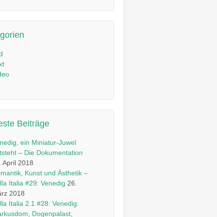
gorien
ld
xt
deo
ste Beiträge
nedig, ein Miniatur-Juwel
tsteht – Die Dokumentation
. April 2018
mantik, Kunst und Ästhetik –
lla Italia #29: Venedig
26.
rz 2018
lla Italia 2.1 #28: Venedig:
rkusdom, Dogenpalast,