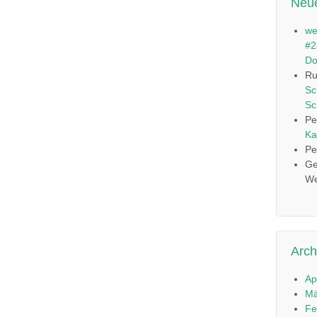
Neu
we
#2
Do
Ru
Sc
Sc
Pe
Ka
Pe
Ge
We
Arch
Ap
Mä
Fe