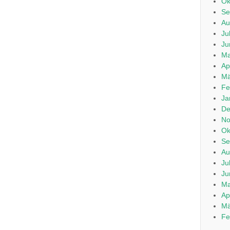
Ok
Se
Au
Ju
Ju
Ma
Ap
Mä
Fe
Ja
De
No
Ok
Se
Au
Ju
Ju
Ma
Ap
Mä
Fe