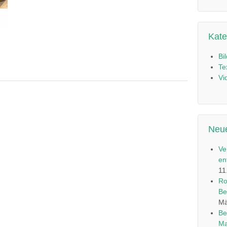
Kate
Bi
Te
Vi
Neue
Ve
en
11
Ro
Be
Mä
Be
Ma