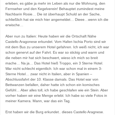
erleben, es gäbe ja mehr im Leben als nur die Wohnung, den
Fernseher und den Kegelverein! Behauptet zumindest meine
Nachbarin Rosie… Die ist überhaupt Schuld an der Sache,
schließlich hat sie mich hier angemeldet… Dieee…wenn ich die
erwische…
Aber nun zu Italien: Heute haben wir die Ortschaft Nähe
Castello Aragonese erkundet. Vom Hafen Ischia Porto sind wir
mit dem Bus zu unserem Hotel gefahren. Ich weiß nicht, ich war
schon genervt auf der Fahrt. Es war so stickig und warm und
die neben mir hat sich beschwert, wieso ich mich so breit
mache… Na ja… Das Hotel hieß Troppo, ein 3 Sterne Hotel.
War nicht schlecht eigentlich. Ich war schon mal in einem 3-
Sterne Hotel… zwar nicht in Italien, aber in Spanien –
Abschlussfahrt der 10. Klasse damals. Das Hotel war von
Bettwanzen befallen, daher hatte ich schon ein komisches
Gefühl… Aber alles toll, ich habe geschlafen wie ein Stein. Aber
vorher haben wir eine Menge erlebt. Ich habe so viele Fotos in
meiner Kamera. Mann, war das ein Tag.
Erst haben wir die Burg erkundet.. dieses Castello Aragnese.