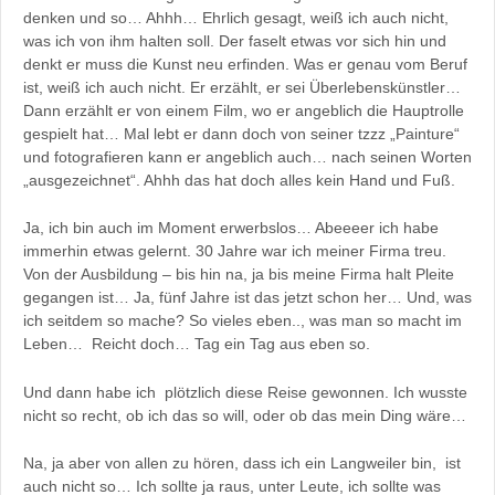
denken und so… Ahhh… Ehrlich gesagt, weiß ich auch nicht,
was ich von ihm halten soll. Der faselt etwas vor sich hin und
denkt er muss die Kunst neu erfinden. Was er genau vom Beruf
ist, weiß ich auch nicht. Er erzählt, er sei Überlebenskünstler…
Dann erzählt er von einem Film, wo er angeblich die Hauptrolle
gespielt hat… Mal lebt er dann doch von seiner tzzz „Painture“
und fotografieren kann er angeblich auch… nach seinen Worten
„ausgezeichnet“. Ahhh das hat doch alles kein Hand und Fuß.
Ja, ich bin auch im Moment erwerbslos… Abeeeer ich habe
immerhin etwas gelernt. 30 Jahre war ich meiner Firma treu.
Von der Ausbildung – bis hin na, ja bis meine Firma halt Pleite
gegangen ist… Ja, fünf Jahre ist das jetzt schon her… Und, was
ich seitdem so mache? So vieles eben.., was man so macht im
Leben… Reicht doch… Tag ein Tag aus eben so.
Und dann habe ich plötzlich diese Reise gewonnen. Ich wusste
nicht so recht, ob ich das so will, oder ob das mein Ding wäre…
Na, ja aber von allen zu hören, dass ich ein Langweiler bin, ist
auch nicht so… Ich sollte ja raus, unter Leute, ich sollte was