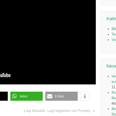
Kate
Bi
Te
Vi
Neue
Ve
en
11
Ro
teilen
E-Mail
Be
Mä
Be
Luigi Miwuletti: Luigi begeistert von Pompeij
›
Ma