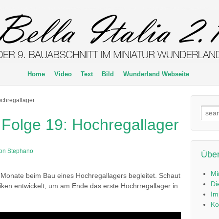
Home
Video
Text
Bild
Wunderland Webseite
Hochregallager
Such
 – Folge 19: Hochregallager
nach
on Stephano
Über
Mi
 Monate beim Bau eines Hochregallagers begleitet. Schaut
Di
iken entwickelt, um am Ende das erste Hochrregallager in
Im
Ko