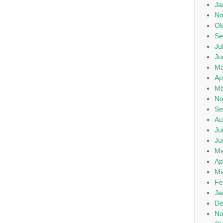
Ja
No
Ok
Se
Ju
Ju
Ma
Ap
Mä
No
Se
Au
Ju
Ju
Ma
Ap
Mä
Fe
Ja
De
No