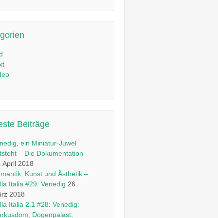
gorien
ld
xt
deo
ste Beiträge
nedig, ein Miniatur-Juwel
tsteht – Die Dokumentation
. April 2018
mantik, Kunst und Ästhetik –
lla Italia #29: Venedig
26.
rz 2018
lla Italia 2.1 #28: Venedig:
rkusdom, Dogenpalast,