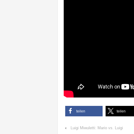
teilen
teilen
‹
Luigi Miwuletti: Mario vs. Luigi