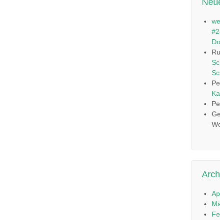
Neu
we
#2
Do
Ru
Sc
Sc
Pe
Ka
Pe
Ge
We
Arch
Ap
Mä
Fe