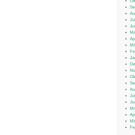
Ok
Se
Au
Ju
Ju
Ma
Ap
Mä
Fe
Ja
De
No
Ok
Se
Au
Ju
Ju
Ma
Ap
Mä
Fe