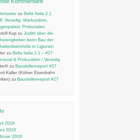
este Kommentare
bmaster
zu
Bella Italia 2.1
8: Venedig: Markusdom,
genpalast, Prokuratien
dolf Kup
zu
Judith über die
hwierigkeiten beim Bau der
hattenbahnhöfe in Ligiurien
ter
zu
Bella Italia 2.1 – #27:
rneval & Prokuratien / Venedig
terK
zu
Baustellenreport #27
rd Kaller (Kölner Eisenbahn
lten)
zu
Baustellenreport #27
iv
ril 2018
rz 2018
bruar 2018