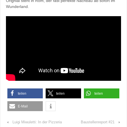
Orignial steht in Rom, der fast perfekte Nachbau ab sofort im
Wunderland.
teilen
teilen
teilen
E-Mail
‹
Luigi Miwuletti: In der Pizzeria
Baustellenreport #21
›