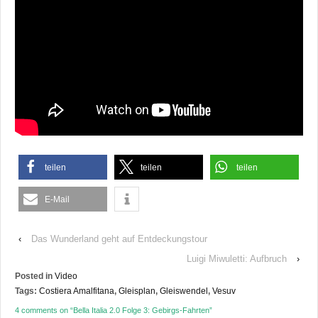
teilen
teilen
teilen
E-Mail
‹
Das Wunderland geht auf Entdeckungstour
Luigi Miwuletti: Aufbruch
›
Posted in
Video
Tags:
Costiera Amalfitana
,
Gleisplan
,
Gleiswendel
,
Vesuv
4 comments on “
Bella Italia 2.0 Folge 3: Gebirgs-Fahrten
”