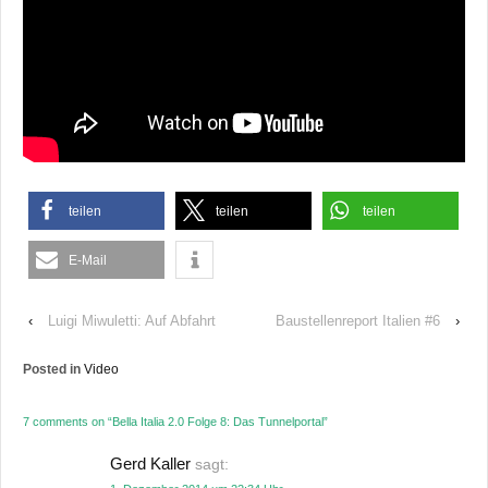
teilen
teilen
teilen
E-Mail
‹
Luigi Miwuletti: Auf Abfahrt
Baustellenreport Italien #6
›
Posted in
Video
7 comments on “
Bella Italia 2.0 Folge 8: Das Tunnelportal
”
Gerd Kaller
sagt: