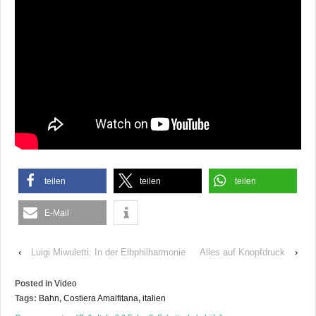
teilen
teilen
teilen
E-Mail
‹
Luigi Miwuletti: In der Elbphilharmonie
Alles auf Knopfdruck
›
Posted in
Video
Tags:
Bahn
,
Costiera Amalfitana
,
italien