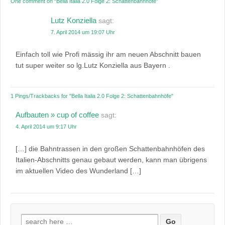
One comment on “
Bella Italia 2.0 Folge 2: Schattenbahnhöfe
”
Lutz Konziella
sagt:
7. April 2014 um 19:07 Uhr
Einfach toll wie Profi mässig ihr am neuen Abschnitt bauen
tut super weiter so lg.Lutz Konziella aus Bayern .
1 Pings/Trackbacks for "Bella Italia 2.0 Folge 2: Schattenbahnhöfe"
Aufbauten » cup of coffee
sagt:
4. April 2014 um 9:17 Uhr
[…] die Bahntrassen in den großen Schattenbahnhöfen des
Italien-Abschnitts genau gebaut werden, kann man übrigens
im aktuellen Video des Wunderland […]
Suchen