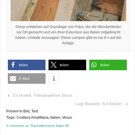
Diese entstehen auf Grundlage von Fotos, die die Wunderländer
vor Ort gemacht und von Ihrer Exkursion aus Italien mitgebracht
haben. Unikate sozusagen: Diese Lampen gibt es nur 8 x auf der
Anlage.
teilen
teilen
teilen
E-Mail
‹
Es brodelt: Videoprojektion Vesuv
Luigi Miwuletti: Auf Abfahrt
›
Posted in
Bild
,
Text
Tags:
Costiera Amalfitana
,
italien
,
Vesuv
5 comments on “
Baustellenreport Italien #5
”